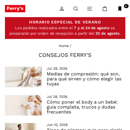
Skip
to
0
LOG IN
SEARCH
SITE NAVIGATIO
CART
content
HORARIO ESPECIAL DE VERANO
Los pedidos realizados entre el
7 y el 24 de agosto
se
prepararán por orden de recepción a partir del
25 de agosto
.
Home
/
CONSEJOS FERRY'S
Jul 28, 2026
Medias de compresión: qué son,
para qué sirven y cómo elegir las
tuyas
Jul 28, 2026
Cómo poner el body a un bebé:
guía completa, trucos y dudas
frecuentes
Jun 10, 2026