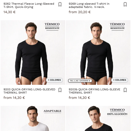
9262 Thermal Fleece Long-Sleeved
9269 Long-sleeved T-shirt in
T-Shirt. Quick-Drying
adaptable fabric. V-neck.
14,30 €
from 20,20 €
+ COLORES
+ COLORES
TALLAS GRANDES
9203 QUICK-DRYING LONG-SLEEVED
9203b QUICK-DRYING LONG-SLEEVE
THERMAL SHIRT
THERMAL SHIRT
from 14,30 €
from 14,30 €