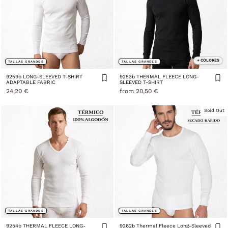
+ COLORES
TALLAS GRANDES
TALLAS GRANDES
9259b LONG-SLEEVED T-SHIRT
9253b THERMAL FLEECE LONG-
ADAPTABLE FABRIC
SLEEVED T-SHIRT
24,20 €
from 20,50 €
Sold Out
TALLAS GRANDES
TALLAS GRANDES
9254b THERMAL FLEECE LONG-
9262b Thermal Fleece Long-Sleeved