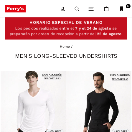
Skip
to
0
LOG IN
SEARCH
SITE NAVIGATIO
CART
content
HORARIO ESPECIAL DE VERANO
Los pedidos realizados entre el
7 y el 24 de agosto
se
prepararán por orden de recepción a partir del
25 de agosto
.
Home
/
MEN'S LONG-SLEEVED UNDERSHIRTS
+ COLORES
+ COLORES