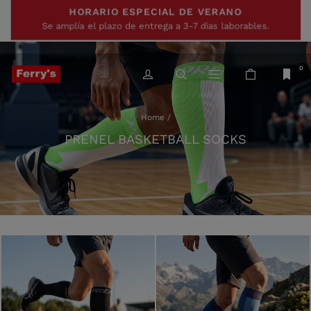
Skip
HORARIO ESPECIAL DE VERANO
to
content
Se amplía el plazo de entrega a 3-7 días laborables.
0
LOG IN
SEARCH
SITE NAVIGATIO
CART
Home
/
PRENEL BASKETBALL SOCKS