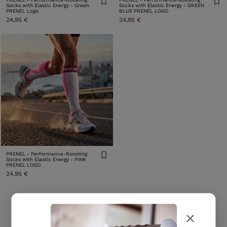
Socks with Elastic Energy - Green
Socks with Elastic Energy - GREEN
PRENEL Logo
BLUE PRENEL LOGO
24,95 €
24,95 €
PRENEL - Performance-Boosting
Socks with Elastic Energy - PINK
PRENEL LOGO
24,95 €
MEDIAS PARA BALONCESTO PRENEL
El baloncesto es un deporte donde las piernas trabajan de