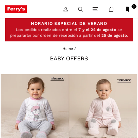
Skip
to
0
LOG IN
SEARCH
SITE NAVIGATIO
CART
content
HORARIO ESPECIAL DE VERANO
Los pedidos realizados entre el
7 y el 24 de agosto
se
prepararán por orden de recepción a partir del
25 de agosto
.
Home
/
BABY OFFERS