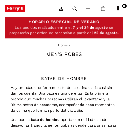
Skip
to
0
LOG IN
SEARCH
SITE NAVIGATIO
CART
content
HORARIO ESPECIAL DE VERANO
Los pedidos realizados entre el
7 y el 24 de agosto
se
prepararán por orden de recepción a partir del
25 de agosto
.
Home
/
MEN'S ROBES
BATAS DE HOMBRE
Hay prendas que forman parte de la rutina diaria casi sin
darnos cuenta. Una bata es una de ellas. Es la primera
prenda que muchas personas utilizan al levantarse y la
última antes de acostarse, acompañando esos momentos
de calma que forman parte del día a día.
Una buena
bata de hombre
aporta comodidad cuando
desayunas tranquilamente, trabajas desde casa unas horas,