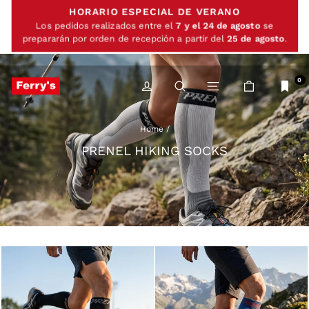
Skip
HORARIO ESPECIAL DE VERANO
to
content
Los pedidos realizados entre el
7 y el 24 de agosto
se
prepararán por orden de recepción a partir del
25 de agosto
.
0
LOG IN
SEARCH
SITE NAVIGATIO
CART
Home
/
PRENEL HIKING SOCKS