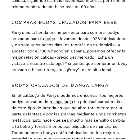
calidad, siguiendo las más novedosas técnicas pero con el
mismo espíritu desde hace más de 90 años.
COMPRAR BODYS CRUZADOS PARA BEBÉ
Ferry’s es la tienda online perfecta para comprar bodys
cruzados para tu
bebé
. Llevamos desde 1928 fabricándolos
y en solo unos pocos días los tendrás en tu domicilio. Al
apostar por el 100% hecho en España, podemos ofrecer la
mejor relación calidad-precio del mercado. ¡Echa un
vistazo a nuestro catálogo! Y si tienes que comprar un body
cruzado o hacer un regalo… ¡Ferry’s es el sitio ideal!
BODYS CRUZADOS DE MANGA LARGA
En el catálogo de Ferry’s podemos encontrar los mejores
bodys cruzados de
manga larga
La principal característica
de este tipo de prenda es que se abre totalmente por la
parte delantera y por las piernas mediante unos corchetes
metálicos. Esto hace que sea mucho más sencillo cambiar
a tu bebé y tendrá menos posibilidades de mancharse.
Todos nuestros bodys están fabricados en los mejores
materiales, para que aguanten todos los lavados que sean