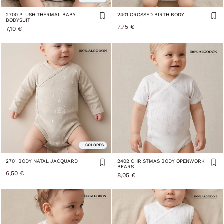
2700 PLUSH THERMAL BABY
2401 CROSSED BIRTH BODY
BODYSUIT
7,75 €
7,10 €
+ COLORES
2701 BODY NATAL JACQUARD
2402 CHRISTMAS BODY OPENWORK
BEARS
6,50 €
8,05 €