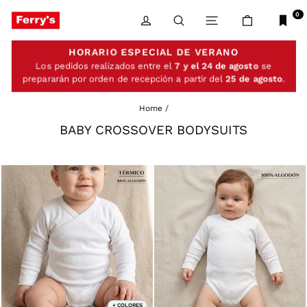
Skip
to
0
LOG IN
SEARCH
SITE NAVIGATIO
CART
content
HORARIO ESPECIAL DE VERANO
Los pedidos realizados entre el
7 y el 24 de agosto
se
prepararán por orden de recepción a partir del
25 de agosto
.
Home
/
BABY CROSSOVER BODYSUITS
+ COLORES