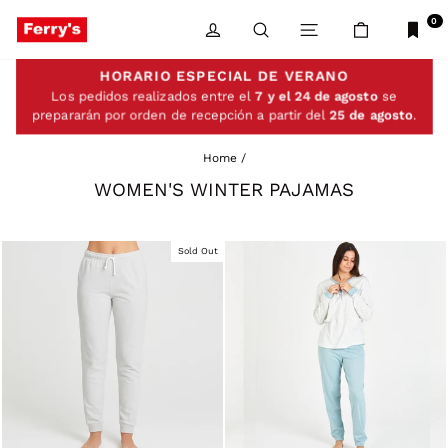
Skip
to
0
LOG IN
SEARCH
SITE NAVIGATIO
CART
content
HORARIO ESPECIAL DE VERANO
Los pedidos realizados entre el
7 y el 24 de agosto
se
prepararán por orden de recepción a partir del
25 de agosto
.
Home
/
WOMEN'S WINTER PAJAMAS
Sold Out