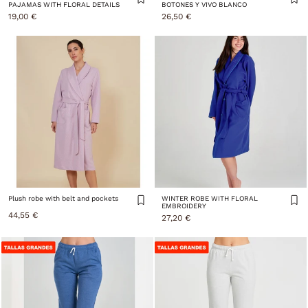
PAJAMAS WITH FLORAL DETAILS
BOTONES Y VIVO BLANCO
19,00 €
26,50 €
Plush robe with belt and pockets
WINTER ROBE WITH FLORAL
EMBROIDERY
44,55 €
27,20 €