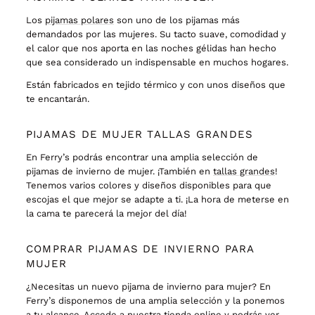
Los
pijamas polares
son uno de los pijamas más
demandados por las mujeres. Su tacto suave, comodidad y
el calor que nos aporta en las noches g
é
lidas han hecho
que sea
considerado un indispensable en muchos hogares.
E
stán fabricados en
tejido térmico
y con unos diseños que
te encantarán.
PIJAMAS DE MUJER TALLAS GRANDES
En Ferry
’
s podrás encontrar una amplia selección de
pijamas de invierno de mujer. ¡Tambi
é
n en
tallas grandes
!
Tenemos varios colores y diseños disponibles para que
escojas el que mejor se adapte a ti. ¡La hora de meterse en
la cama te parecerá la mejor del dí
a!
COMPRAR PIJAMAS DE INVIERNO PARA
MUJER
¿Necesitas un nuevo pijama de invierno para mujer? En
Ferry
’
s disponemos de una amplia selección y l
a
ponemos
a tu alcance. Accede a nuestra tienda online y podrás ver