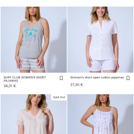
SURF CLUB WOMEN'S SHORT
Women's short open cotton pajamas
PAJAMAS
37,30 €
26,31 €
Sold Out