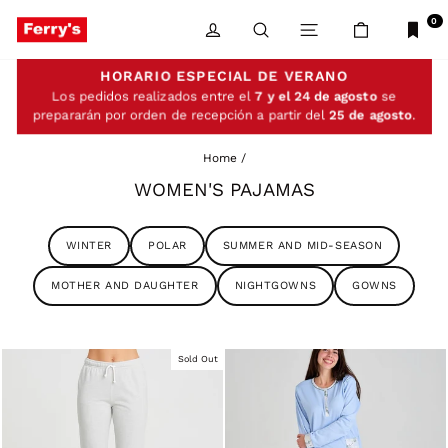
Skip
to
0
LOG IN
SEARCH
SITE NAVIGATIO
CART
content
HORARIO ESPECIAL DE VERANO
Los pedidos realizados entre el
7 y el 24 de agosto
se
prepararán por orden de recepción a partir del
25 de agosto
.
Home
/
WOMEN'S PAJAMAS
WINTER
POLAR
SUMMER AND MID-SEASON
MOTHER AND DAUGHTER
NIGHTGOWNS
GOWNS
Sold Out