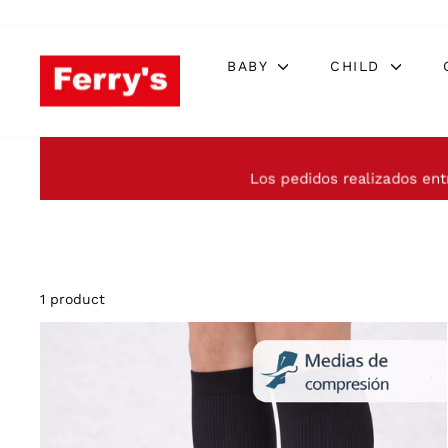
Skip
to
content
BABY
CHILD
Los pedidos realizados ent
1 product