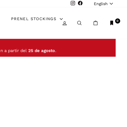
LANGUAGE
Instagram
Facebook
English
PRENEL STOCKINGS
0
LOG IN
SEARCH
CART
n a partir del
25 de agosto
.