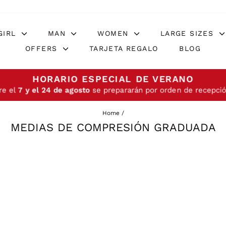
GIRL
MAN
WOMEN
LARGE SIZES
OFFERS
TARJETA REGALO
BLOG
HORARIO ESPECIAL DE VERANO
re el
7 y el 24 de agosto
se prepararán por orden de recepció
Home
/
MEDIAS DE COMPRESIÓN GRADUADA