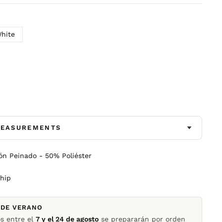
hite
MEASUREMENTS
ón Peinado - 50% Poliéster
ship
 DE VERANO
os entre el
7 y el 24 de agosto
se prepararán por orden