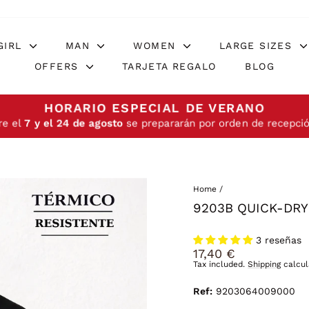
GIRL
MAN
WOMEN
LARGE SIZES
OFFERS
TARJETA REGALO
BLOG
HORARIO ESPECIAL DE VERANO
re el
7 y el 24 de agosto
se prepararán por orden de recepció
Home
/
9203B QUICK-DR
3 reseñas
Regular
17,40 €
price
Tax included.
Shipping
calcul
Ref:
9203064009000