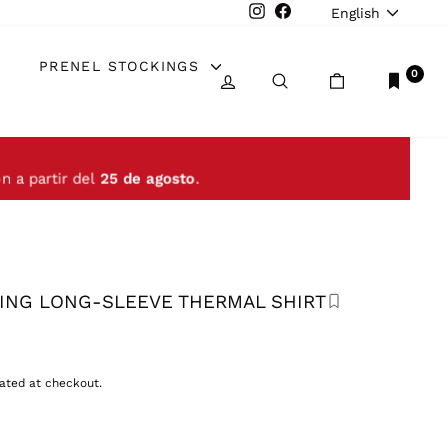
LANGUAGE
Instagram
Facebook
English
PRENEL STOCKINGS
0
LOG IN
SEARCH
CART
n a partir del
25 de agosto
.
YING LONG-SLEEVE THERMAL SHIRT
ated at checkout.