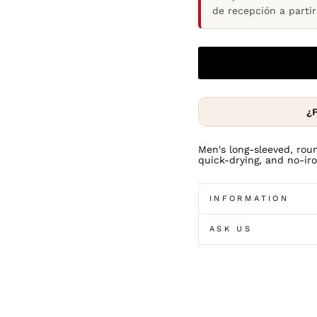
de recepción a parti
¿F
Men's long-sleeved, rou
quick-drying, and no-iro
INFORMATION
ASK US