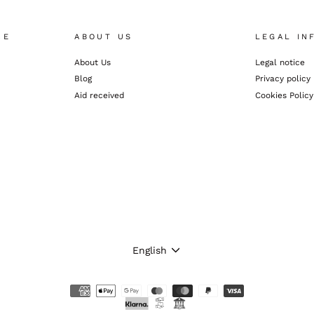
CE
ABOUT US
LEGAL IN
About Us
Legal notice
Blog
Privacy policy
Aid received
Cookies Policy
LANGUAGE
English