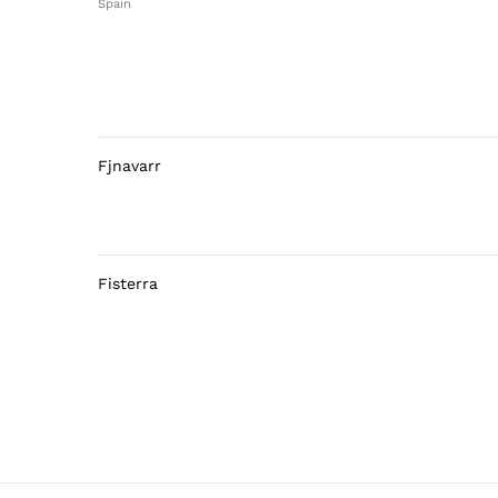
Spain
Fjnavarr
Fisterra